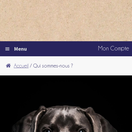
Mon Compte
Menu
CHEVAL
Accueil
/ Qui sommes-nous ?
CHIEN
CHAT
NAC
QUI SOMMES-NOUS ?