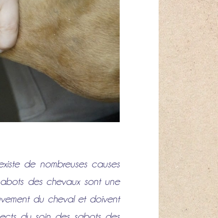
 existe de nombreuses causes
s sabots des chevaux sont une
ouvement du cheval et doivent
spects du soin des sabots des