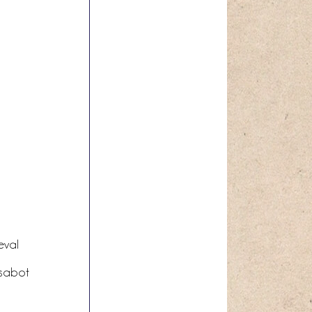
eval
 sabot