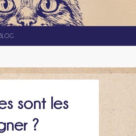
BLOG
s sont les
gner ?