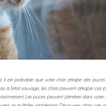
t, il est probable que votre chat attrape des puce
s à l’état sauvage, les chats peuvent attraper ces par
vironnement. Les puces peuvent pénétrer dans votre m
 peuvent se multiplier rapidement. Découvrez dans cet 