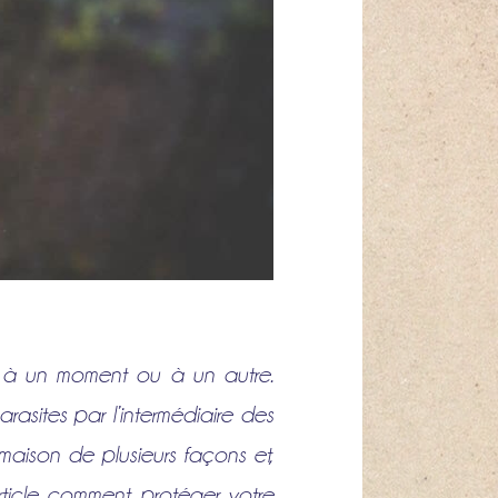
s à un moment ou à un autre.
asites par l’intermédiaire des
aison de plusieurs façons et,
article comment protéger votre