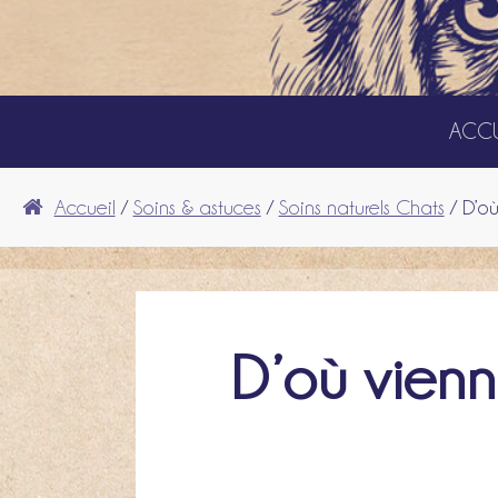
ACCU
Accueil
/
Soins & astuces
/
Soins naturels Chats
/ D’où
D’où vienn